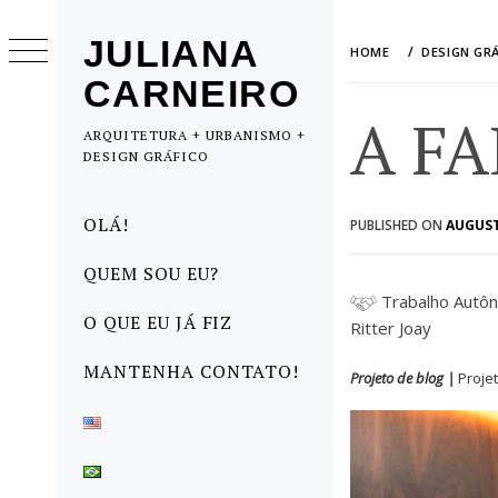
Skip
to
JULIANA
HOME
DESIGN GR
content
CARNEIRO
A FA
ARQUITETURA + URBANISMO +
DESIGN GRÁFICO
Primary
OLÁ!
PUBLISHED ON
AUGUST
Menu
QUEM SOU EU?
Trabalho A
O QUE EU JÁ FIZ
Ritter Joay
MANTENHA CONTATO!
Projeto de blog |
Proje