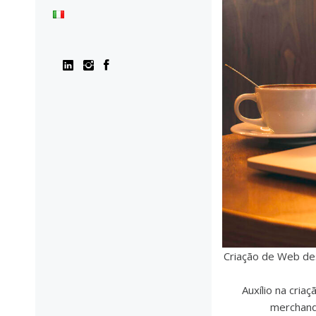
Criação de Web des
Auxílio na cria
merchand