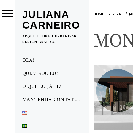
Skip
to
JULIANA
HOME
2024
J
content
CARNEIRO
MON
ARQUITETURA + URBANISMO +
DESIGN GRÁFICO
Primary
OLÁ!
Menu
QUEM SOU EU?
O QUE EU JÁ FIZ
MANTENHA CONTATO!