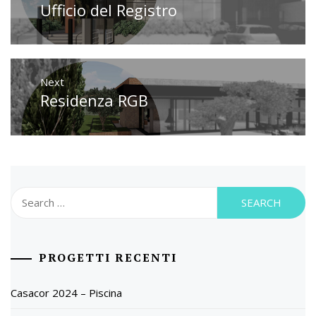
Ufficio del Registro
Previous
post:
Next
Residenza RGB
Next
post:
Search
for:
PROGETTI RECENTI
Casacor 2024 – Piscina